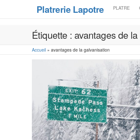
Skip
Platrerie Lapotre
PLATRE
to
the
content
Étiquette :
avantages de la 
Accueil
»
avantages de la galvanisation