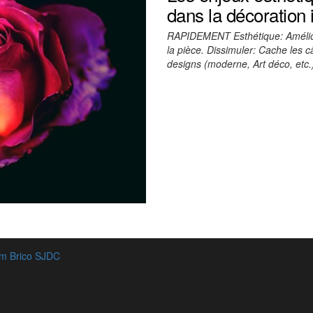
dans la décoration 
RAPIDEMENT Esthétique: Améliore
la pièce. Dissimuler: Cache les c
designs (moderne, Art déco, etc.)
m Brico SJDC