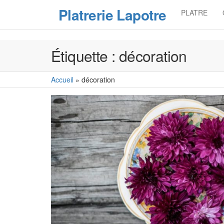
Skip
Platrerie Lapotre
PLATRE
to
the
content
Étiquette :
décoration
Accueil
»
décoration