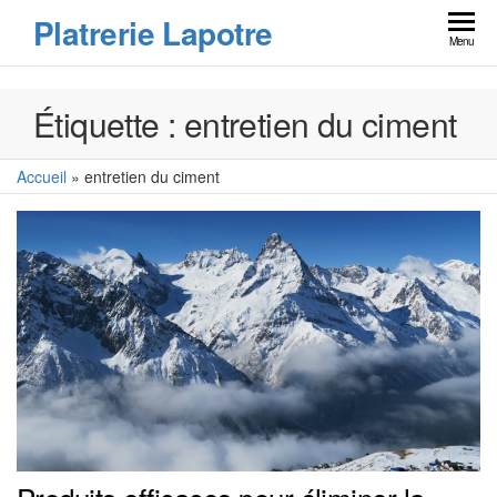
Skip
Platrerie Lapotre
to
Menu
the
content
Étiquette :
entretien du ciment
Accueil
»
entretien du ciment