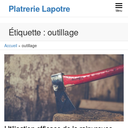
Skip
Platrerie Lapotre
to
Menu
the
content
Étiquette :
outillage
Accueil
»
outillage