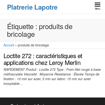
Skip
Platrerie Lapotre
to
Menu
the
content
Étiquette :
produits de
bricolage
Accueil
»
produits de bricolage
Loctite 272 : caractéristiques et
applications chez Leroy Merlin
RAPIDEMENT Produit : Loctite 272 Type : Frein-filet rouge à base
méthacrylate Viscosité : Moyenne Résistance : Élevée Temps de
fixation : 10 min sur acier, 5 min sur laiton, 15 min sur acier
inoxydable…