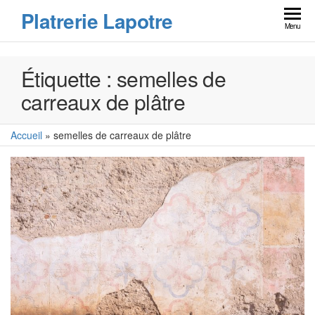
Skip
Platrerie Lapotre
to
Menu
the
content
Étiquette :
semelles de
carreaux de plâtre
Accueil
»
semelles de carreaux de plâtre