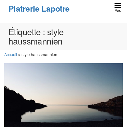
Skip
Platrerie Lapotre
to
Menu
the
content
Étiquette :
style
haussmannien
Accueil
»
style haussmannien