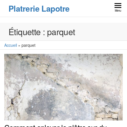
Skip
Platrerie Lapotre
to
Menu
the
content
Étiquette :
parquet
Accueil
»
parquet