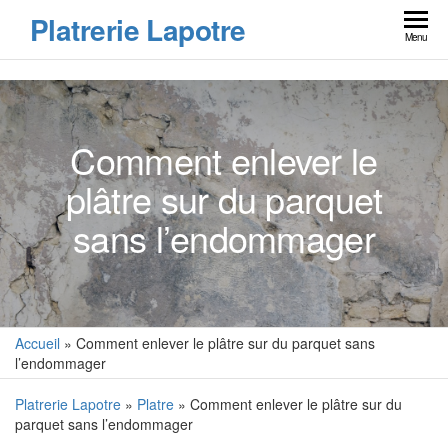
Skip
Platrerie Lapotre
to
Menu
the
content
Comment enlever le
plâtre sur du parquet
sans l’endommager
Accueil
»
Comment enlever le plâtre sur du parquet sans
l’endommager
Platrerie Lapotre
»
Platre
» Comment enlever le plâtre sur du
parquet sans l’endommager