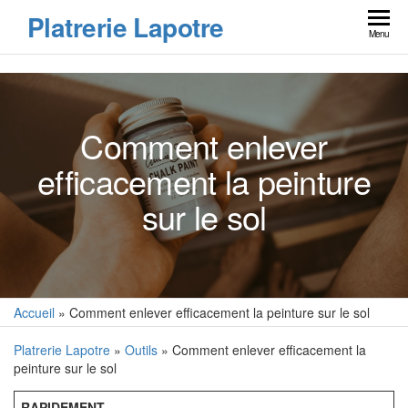
Skip
Platrerie Lapotre
to
Menu
the
content
Comment enlever
efficacement la peinture
sur le sol
Accueil
»
Comment enlever efficacement la peinture sur le sol
Platrerie Lapotre
»
Outils
» Comment enlever efficacement la
peinture sur le sol
RAPIDEMENT