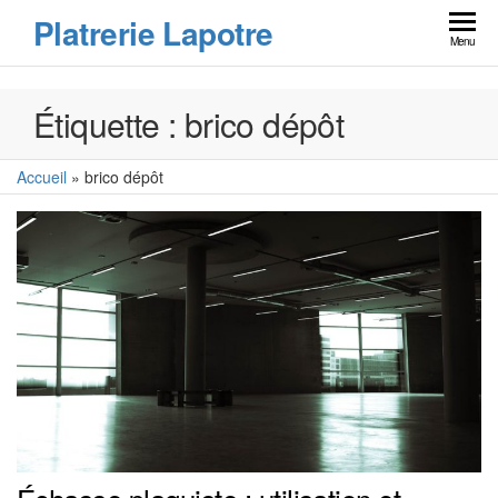
Skip
Platrerie Lapotre
to
Menu
the
content
Étiquette :
brico dépôt
Accueil
»
brico dépôt