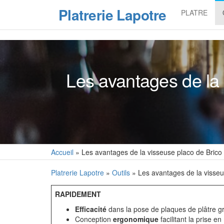
Skip
Platrerie Lapotre
PLATRE
to
the
content
Les avantages de la 
Accueil
»
Les avantages de la visseuse placo de Brico
Platrerie Lapotre
»
Outils
» Les avantages de la visseu
RAPIDEMENT
Efficacité
dans la pose de plaques de plâtre g
Conception
ergonomique
facilitant la prise e