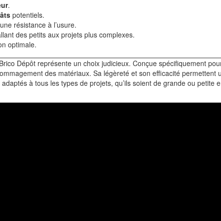
eur
.
âts
potentiels.
une résistance à l’usure.
allant des petits aux projets plus complexes.
on optimale.
rico Dépôt représente un choix judicieux. Conçue spécifiquement pour l
ommagement des matériaux. Sa légèreté et son efficacité permettent une
 adaptés à tous les types de projets, qu’ils soient de grande ou petite e