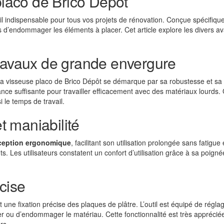
placo de Brico Dépôt
l indispensable pour tous vos projets de rénovation. Conçue spécifiquem
ues d’endommager les éléments à placer. Cet article explore les divers ava
travaux de grande envergure
a visseuse placo de Brico Dépôt se démarque par sa robustesse et sa
nce suffisante pour travailler efficacement avec des matériaux lourds. G
 le temps de travail.
 maniabilité
ception ergonomique
, facilitant son utilisation prolongée sans fatig
s. Les utilisateurs constatent un confort d’utilisation grâce à sa poigné
cise
une fixation précise des plaques de plâtre. L’outil est équipé de régla
er ou d’endommager le matériau. Cette fonctionnalité est très appréciée