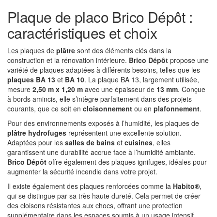
Plaque de placo Brico Dépôt :
caractéristiques et choix
Les plaques de
plâtre
sont des éléments clés dans la
construction et la rénovation intérieure.
Brico Dépôt
propose une
variété de plaques adaptées à différents besoins, telles que les
plaques BA 13
et
BA 10
. La plaque BA 13, largement utilisée,
mesure
2,50 m x 1,20 m
avec une épaisseur de
13 mm
. Conçue
à bords amincis, elle s’intègre parfaitement dans des projets
courants, que ce soit en
cloisonnement
ou en
plafonnement
.
Pour des environnements exposés à l’humidité, les plaques de
plâtre hydrofuges
représentent une excellente solution.
Adaptées pour les
salles de bains
et
cuisines
, elles
garantissent une durabilité accrue face à l’humidité ambiante.
Brico Dépôt
offre également des plaques ignifuges, idéales pour
augmenter la sécurité incendie dans votre projet.
Il existe également des plaques renforcées comme la
Habito®
,
qui se distingue par sa très haute dureté. Cela permet de créer
des cloisons résistantes aux chocs, offrant une protection
supplémentaire dans les espaces soumis à un usage intensif.