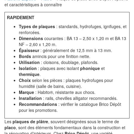
et caractéristiques à connaître
RAPIDEMENT
Types de plaques
: standards, hydrofuges, ignifuges, et
renforcées.
Dimensions
courantes : BA 13 – 2,50 x 1,20 m et BA 13
NF – 2,60 x 1,20 m.
Épaisseur
: généralement de 12,5 mm à 13 mm.
Bords
amincis pour une finition nette.
Utilisation
: cloisons, doublage, plafonds.
Isolation
: plaques avec isolant
phonique
et
thermique
.
Choix
selon les pièces : plaques hydrofuges pour
humidité (salle de bains, cuisine).
Marque
: Habito®, résistante aux chocs.
Installation
: rails, chevilles alligator recommandés.
Recommandations
: vérifier le catalogue Brico Dépôt
pour les promotions.
Les
plaques de plâtre
, souvent désignées sous le terme de
placo
, sont des éléments fondamentaux dans la construction et
la rénovation d’intérieurs. Chez
Brico Dépôt
, une variété