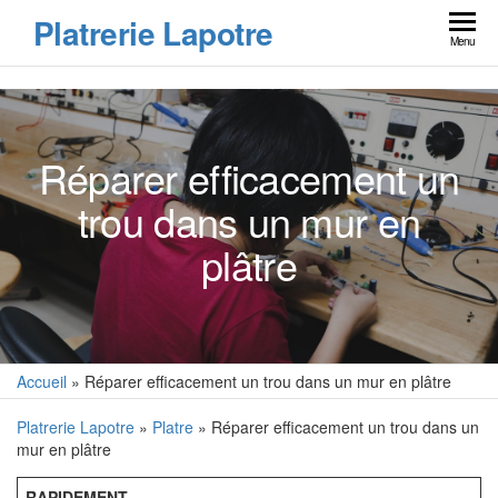
Skip
Platrerie Lapotre
to
Menu
the
content
Réparer efficacement un
trou dans un mur en
plâtre
Accueil
»
Réparer efficacement un trou dans un mur en plâtre
Platrerie Lapotre
»
Platre
» Réparer efficacement un trou dans un
mur en plâtre
RAPIDEMENT