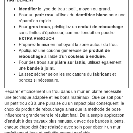
Identifier
le type de trou : petit, moyen ou grand.
Pour un
petit trou
, utilisez du
dentifrice blanc
pour une
réparation rapide.
Pour
gros trous
, privilégiez un
enduit de rebouchage
sans limites d’épaisseur, comme l’enduit en poudre
EXTRA’REBOUCH
.
Préparez le
mur
en nettoyant la zone autour du trou.
Appliquez une couche généreuse de
produit de
rebouchage
à l’aide d’un
couteau à enduire
.
Pour des trous sur
plâtre sur lattis
, utilisez également
une
bande à joint
.
Laissez sécher selon les indications du
fabricant
et
poncez si nécessaire.
Réparer efficacement un trou dans un mur en plâtre nécessite
une technique adaptée et les bons matériaux. Que ce soit pour
un petit trou dû à une punaise ou un impact plus conséquent, le
choix du produit de rebouchage ainsi que la méthode de pose
influencent grandement le résultat final. De la simple application
d’
enduit
à des travaux plus minutieux avec des bandes à joints,
chaque étape doit être réalisée avec soin pour obtenir un mur
parfaitement lisse et esthétiquement agréable.